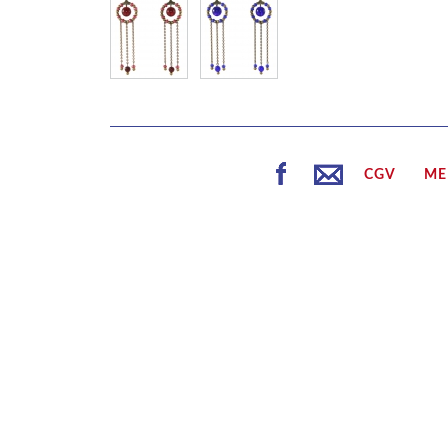
CGV
ME