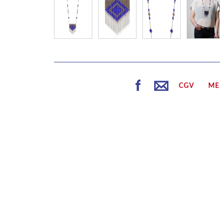
CGV
ME